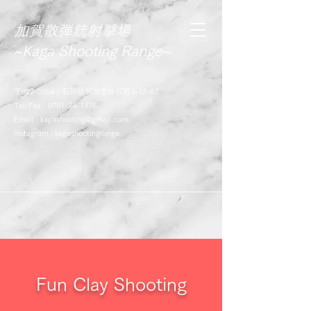
加賀散弾銃射撃場
~Kaga Shooting Range~​​
​​〒922-0304 石川県加賀市分校町ム12-67
Tel/Fax：0761-74-1476
Email :
kagashooting@gmail.com
Instagram : kagashootingrange
Fun Clay Shooting